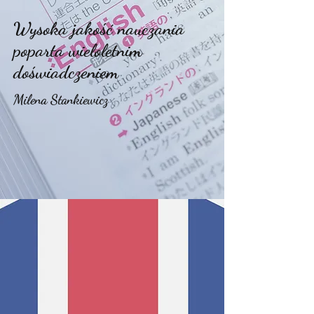
Wysoka jakość nauczania
poparta wieloletnim
doświadczeniem
Milena Stankiewicz